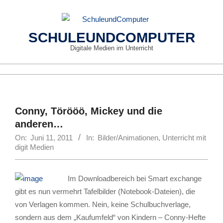
Skip
to
content
SCHULEUNDCOMPUTER
Digitale Medien im Unterricht
Primary
Navigation
Menu
Conny, Törööö, Mickey und die
anderen…
On:
Juni 11, 2011
In:
Bilder/Animationen
,
Unterricht mit
digit Medien
Im Downloadbereich bei Smart exchange
gibt es nun vermehrt Tafelbilder (Notebook-Dateien), die
von Verlagen kommen. Nein, keine Schulbuchverlage,
sondern aus dem „Kaufumfeld“ von Kindern – Conny-Hefte