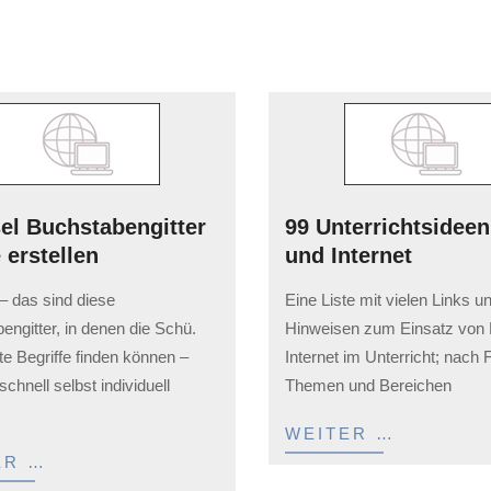
el Buchstabengitter
99 Unterrichtsidee
 erstellen
und Internet
2023-
– das sind diese
Eine Liste mit vielen Links u
02-
engitter, in denen die Schü.
Hinweisen zum Einsatz von
03
e Begriffe finden können –
Internet im Unterricht; nach 
chnell selbst individuell
Themen und Bereichen
.
WEITER …
ER …