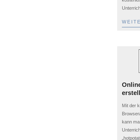
Unterrich
QR-Codereader für Laptops
Auch an Laptops möchte man für
WEIT
Arbeitsblätter mal einen QR-Code-
einscannen… Bei Win 10 gibt es eine
App im Windows Store.
Onlin
Videos für den Unterricht MoM
erstel
Videos für den Unterricht finden – Mehr
2023-
als Youtube und Co …
Mit der 
02-
Browser
03
kann man
Unterric
„hotpota