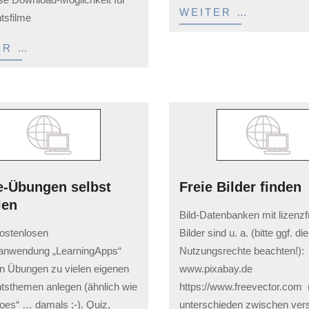
WEITER …
tsfilme
ER …
e-Übungen selbst
Freie Bilder finden
len
2023-
Bild-Datenbanken mit lizenzf
02-
kostenlosen
Bilder sind u. a. (bitte ggf. di
03
anwendung „LearningApps“
Nutzungsrechte beachten!):
 Übungen zu vielen eigenen
www.pixabay.de
htsthemen anlegen (ähnlich wie
https://www.freevector.com (
toes“ … damals ;-). Quiz,
unterschieden zwischen ver