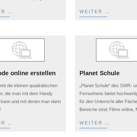
ER …
WEITER …
de online erstellen
Planet Schule
2023-
nnt die kleinen quadratischen
„Planet Schule“ des SWR- 
02-
der, die man mit dem Handy
Fernsehens bietet hochwertig
03
 kann und mit denen man dann
für den Unterricht aller Fäche
f
Bereiche sind: Filme online,
ER …
WEITER …