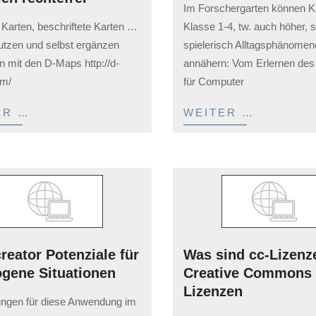
Im Forschergarten können K
02-
arten, beschriftete Karten …
Klasse 1-4, tw. auch höher, s
03
utzen und selbst ergänzen
spielerisch Alltagsphänome
 mit den D-Maps http://d-
annähern: Vom Erlernen des
m/
für Computer
ER …
WEITER …
reator Potenziale für
Was sind cc-Lizenz
ogene Situationen
Creative Commons
Lizenzen
ngen für diese Anwendung im
2023-