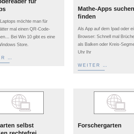
dereader für
Mathe-Apps suchen
ps
finden
Laptops möchte man für
2023-
Als App auf dem Ipad oder ei
lätter mal einen QR-Code-
04-
Browser: Schnell mal Brüche
en… Bei Win 10 gibt es eine
23
als Balken oder Kreis-Segme
indows Store.
Uhr Ihr
ER …
WEITER …
arten selbst
Forschergarten
len rechtefrei
2023-