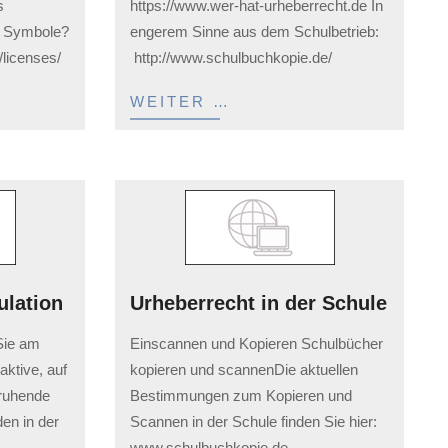
s
https://www.wer-hat-urheberrecht.de In
e Symbole?
engerem Sinne aus dem Schulbetrieb:
/licenses/
http://www.schulbuchkopie.de/
WEITER …
ulation
Urheberrecht in der Schule
2023-
Sie am
Einscannen und Kopieren Schulbücher
02-
ktive, auf
kopieren und scannenDie aktuellen
03
eruhende
Bestimmungen zum Kopieren und
en in der
Scannen in der Schule finden Sie hier:
www.schulbuchkopie.de