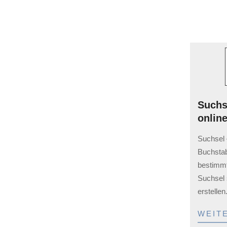
Klassewasser NaWi Video
Bilder, Grafiken, Infos zu – genau –
Wasser.
Lernportal für die
Suchs
Grundschule
online
PC im Klassenraum, SMART Board
2023-
Suchsel 
auch vorhanden, Internet ständig
02-
Buchstab
verfügbar – aber “wo” anfangen als
03
bestimmt
Grundschüler im Unterricht? Google?
Suchsel s
Wikipedia?
erstellen
WEIT