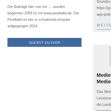
Grundsch
03
Die Beiträge hier von mir … wurden
https://
begonnen 2009 (!) mit www.pixeltafel.de. Die
app-poten
Pixeltafel ist hier in schuleundcomputer
WEIT
aufgegangen 2024.
GUCKST DU HIER
Medie
Alternative Bildungsmedien
Medi
Alternativen und Ergänzungen zu den
2023-
Bildungsmedien im Schulportal
Das Berl
02-
Levetzows
03
die Lande
kostenlo