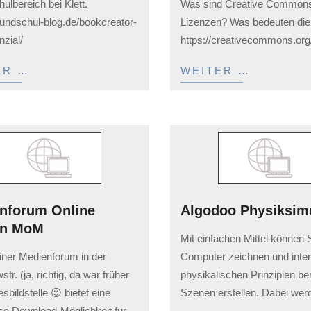
ulbereich bei Klett.
Was sind Creative Common
02-
grundschul-blog.de/bookcreator-
Lizenzen? Was bedeuten di
03
zial/
https://creativecommons.org
ER …
WEITER …
nforum Online
Algodoo Physiksim
en MoM
2023-
Mit einfachen Mittel können 
02-
iner Medienforum in der
Computer zeichnen und intera
03
tr. (ja, richtig, da war früher
physikalischen Prinzipien b
sbildstelle 😉 bietet eine
Szenen erstellen. Dabei werd
se Download-Möglichkeit für