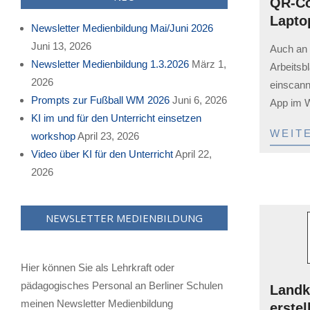
QR-Co
Lapto
Newsletter Medienbildung Mai/Juni 2026
2024-
Juni 13, 2026
Auch an 
01-
Newsletter Medienbildung 1.3.2026
März 1,
Arbeitsb
18
2026
einscann
Prompts zur Fußball WM 2026
Juni 6, 2026
App im W
KI im und für den Unterricht einsetzen
WEIT
workshop
April 23, 2026
Video über KI für den Unterricht
April 22,
2026
NEWSLETTER MEDIENBILDUNG
Hier können Sie als Lehrkraft oder
pädagogisches Personal an Berliner Schulen
Landk
meinen Newsletter Medienbildung
erstel