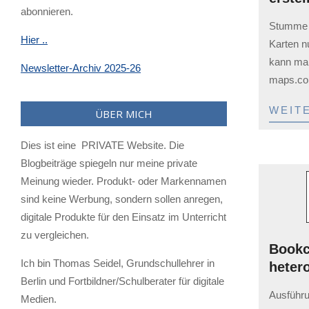
abonnieren.
2023-
Stumme K
02-
Hier ..
Karten n
03
kann man
Newsletter-Archiv 2025-26
maps.co
WEIT
ÜBER MICH
Dies ist eine PRIVATE Website. Die
Blogbeiträge spiegeln nur meine private
Meinung wieder. Produkt- oder Markennamen
sind keine Werbung, sondern sollen anregen,
digitale Produkte für den Einsatz im Unterricht
zu vergleichen.
Bookc
Ich bin Thomas Seidel, Grundschullehrer in
heter
Berlin und Fortbildner/Schulberater für digitale
2023-
Ausführu
Medien.
02-