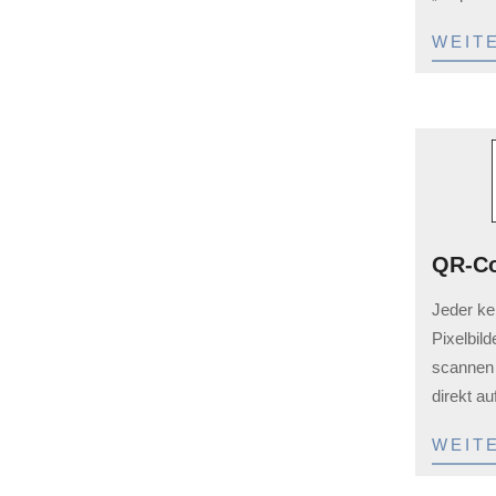
Programmieren mit dem
Turtlecoder
WEIT
Die kostenlose Online-Anwendung
„Turtle-coder“ für Mathe und IT-
Unterriicht ab Klasse 5.
Gida Testcenter
QR-Co
2023-
Quizzen mit Spaß. Ja, etwas
Jeder ke
02-
altmodisch, aber dutzende von Fragen
Pixelbil
03
und Antworten zum Anklciken für die
scannen
Lerntheke, Unterrichtseinstieg …
direkt au
WEIT