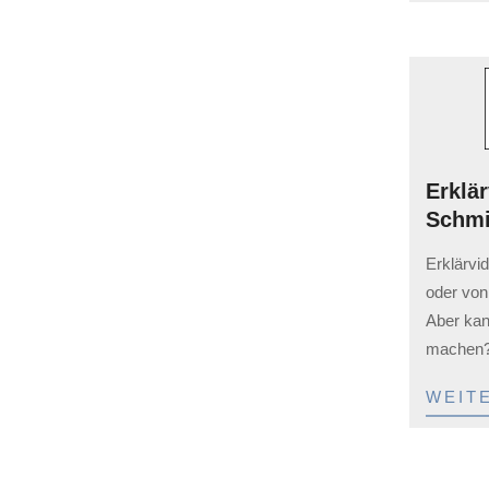
Erklä
Schmi
2023-
Erklärvi
02-
oder von
03
Aber kan
machen? 
WEIT