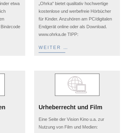
inder etwa
„Ohrka“ bietet qualitativ hochwertige
02-
ich
kostenlose und werbefreie Hörbücher
03
nen
für Kinder. Anzuhören am PC/digitalen
 Binärcode
Endgerät online oder als Download.
www.ohrka.de TIPP:
WEITER …
en
Urheberrecht und Film
2023-
Eine Seite der Vision Kino u.a. zur
02-
Nutzung von Film und Medien:
03