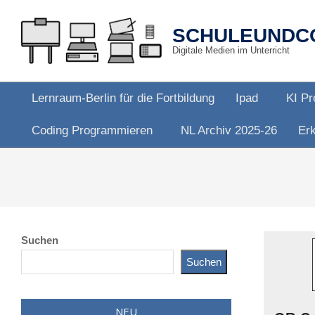
Skip
to
SCHULEUNDC
content
Digitale Medien im Unterricht
Lernraum-Berlin für die Fortbildung
Ipad
KI Pr
Primary
Coding Programmieren
NL Archiv 2025-26
Erk
Navigation
Menu
Suchen
Suchen
NEU