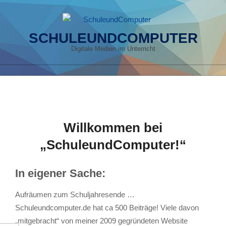
Skip
to
content
SCHULEUNDCOMPUTER
Digitale Medien im Unterricht
Primary
Navigation
Menu
Willkommen bei
„SchuleundComputer!“
In eigener Sache:
Aufräumen zum Schuljahresende …
Schuleundcomputer.de hat ca 500 Beiträge! Viele davon
„mitgebracht“ von meiner 2009 gegründeten Website