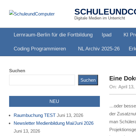
Skip
SCHULEUNDC
to
Digitale Medien im Unterricht
content
Lernraum-Berlin für die Fortbildung
Ipad
KI Pr
Primary
Coding Programmieren
NL Archiv 2025-26
Erk
Navigation
Menu
Suchen
Eine Dok
Suchen
On:
April 13,
NEU
…oder besser
der Zusatznu
Raumbuchung TEST
Juni 13, 2026
man Schülerar
Newsletter Medienbildung Mai/Juni 2026
Projektionsge
Juni 13, 2026