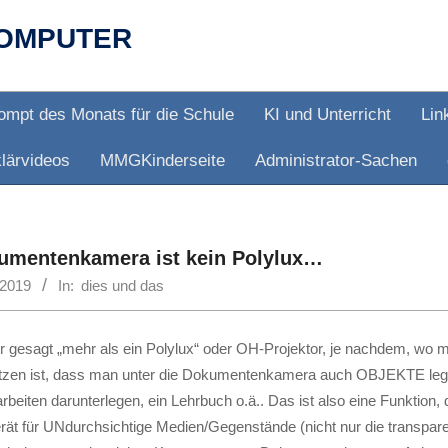
OMPUTER
ompt des Monats für die Schule
KI und Unterricht
Lin
lärvideos
MMGKinderseite
Administrator-Sachen
umentenkamera ist kein Polylux…
 2019
In:
dies und das
 gesagt „mehr als ein Polylux“ oder OH-Projektor, je nachdem, wo m
tzen ist, dass man unter die Dokumentenkamera auch OBJEKTE legen k
beiten darunterlegen, ein Lehrbuch o.ä.. Das ist also eine Funktion,
rät für UNdurchsichtige Medien/Gegenstände (nicht nur die transpare