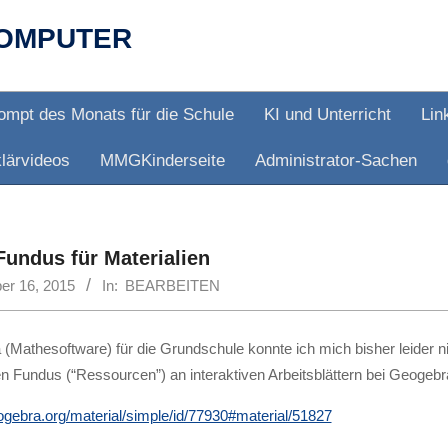
OMPUTER
ompt des Monats für die Schule
KI und Unterricht
Lin
lärvideos
MMGKinderseite
Administrator-Sachen
Fundus für Materialien
er 16, 2015
In:
BEARBEITEN
(Mathesoftware) für die Grundschule konnte ich mich bisher leider nie
n Fundus (“Ressourcen”) an interaktiven Arbeitsblättern bei Geogeb
eogebra.org/material/simple/id/77930#material/51827