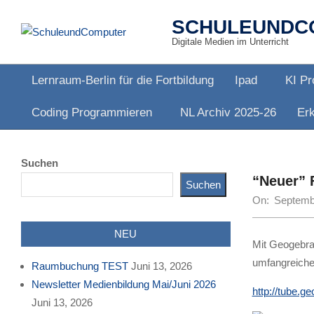
Skip
SCHULEUNDC
to
Digitale Medien im Unterricht
content
Lernraum-Berlin für die Fortbildung
Ipad
KI Pr
Primary
Coding Programmieren
NL Archiv 2025-26
Erk
Navigation
Menu
Suchen
“Neuer” 
Suchen
On:
Septemb
NEU
Mit Geogebra 
umfangreiche
Raumbuchung TEST
Juni 13, 2026
Newsletter Medienbildung Mai/Juni 2026
http://tube.g
Juni 13, 2026