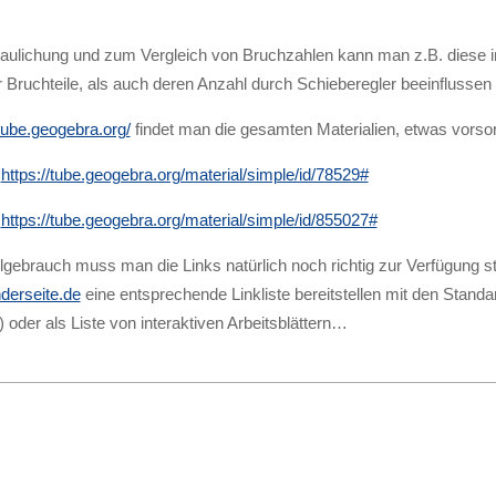
ulichung und zum Vergleich von Bruchzahlen kann man z.B. diese int
 Bruchteile, als auch deren Anzahl durch Schieberegler beeinflussen
/tube.geogebra.org/
findet man die gesamten Materialien, etwas vorsorti
e
https://tube.geogebra.org/material/simple/id/78529#
e
https://tube.geogebra.org/material/simple/id/855027#
gebrauch muss man die Links natürlich noch richtig zur Verfügung s
erseite.de
eine entsprechende Linkliste bereitstellen mit den Stan
 oder als Liste von interaktiven Arbeitsblättern…