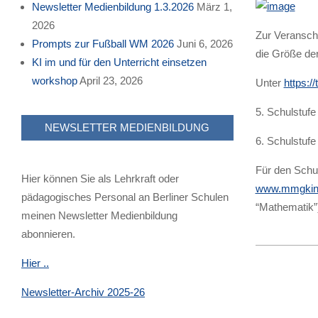
Newsletter Medienbildung 1.3.2026
März 1,
2026
Zur Veranscha
Prompts zur Fußball WM 2026
Juni 6, 2026
die Größe der
KI im und für den Unterricht einsetzen
workshop
April 23, 2026
Unter
https:/
5. Schulstuf
NEWSLETTER MEDIENBILDUNG
6. Schulstuf
Für den Schul
Hier können Sie als Lehrkraft oder
www.mmgkind
pädagogisches Personal an Berliner Schulen
“Mathematik”)
meinen Newsletter Medienbildung
abonnieren.
2015-
Hier ..
09-
16
Newsletter-Archiv 2025-26