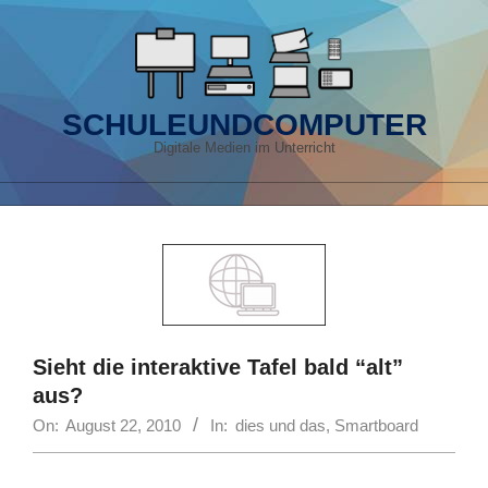
Skip
to
content
SCHULEUNDCOMPUTER
Digitale Medien im Unterricht
Primary
Navigation
Menu
Sieht die interaktive Tafel bald “alt”
aus?
On:
August 22, 2010
In:
dies und das
,
Smartboard