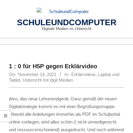
Skip
to
content
SCHULEUNDCOMPUTER
Digitale Medien im Unterricht
Primary
Navigation
Menu
1 : 0 für H5P gegen Erklärvideo
On:
November 14, 2021
In:
Erklärvideos
,
Laptop und
Tablet
,
Unterricht mit digit Medien
Also, das neue Lehrerendgerät. Ganz gemäß der neuen
Digitalstrategie kommt es mit einer Begrüßungsmappe.
Obwohl alle Anleitungen immerhin als PDF im Schulportal
online vorliegen, wird alles schön (! nicht umweltgerecht
und ressourcenschonend) ausgedruckt. Und noch während