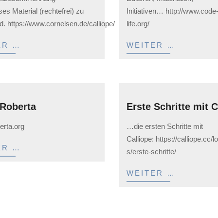
es Material (rechtefrei) zu
Initiativen… http://www.code
. https://www.cornelsen.de/calliope/
life.org/
ER …
WEITER …
Roberta
Erste Schritte mit C
2023-
erta.org
…die ersten Schritte mit
05-
Calliope: https://calliope.cc/l
12
ER …
s/erste-schritte/
WEITER …