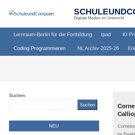
Skip
SCHULEUNDC
to
Digitale Medien im Unterricht
content
Lernraum-Berlin für die Fortbildung
Ipad
KI Pr
Primary
Coding Programmieren
NL Archiv 2025-26
Erk
Navigation
Menu
Suchen
Suchen
Corne
Callio
2023-
NEU
Cornelsen
05-
im Proj