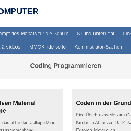
OMPUTER
ompt des Monats für die Schule
KI und Unterricht
Lin
lärvideos
MMGKinderseite
Administrator-Sachen
Coding Programmieren
lsen Material
Coden in der Grun
pe
2023-
Eine Überblicksseite zum Co
05-
 bietet für den Calliope Mini
Kinder im ALter von 10-14 J
12
ektzusammenhang
Editoren, Materialien,