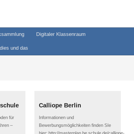
ksammlung
Digitaler Klassenraum
dies und das
dschule
Calliope Berlin
2023-
den für
Informationen und
05-
ahren –
Bewerbungsmöglichkeiten finden SIe
12
hier: http://masterplan.be.schule.de/calliope-