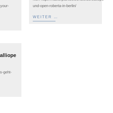
-your-
und-open-roberta-in-berlin/
WEITER …
alliope
os-geht-