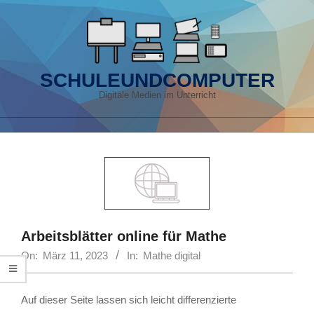
Skip
to
content
SCHULEUNDCOMPUTER
Digitale Medien im Unterricht
Primary
Navigation
Menu
Arbeitsblätter online für Mathe
On:
März 11, 2023
In:
Mathe digital
Auf dieser Seite lassen sich leicht differenzierte