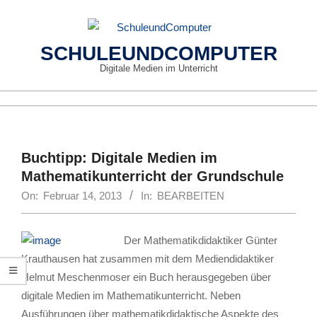
Skip
to
content
SCHULEUNDCOMPUTER
Digitale Medien im Unterricht
Primary
Navigation
Menu
Buchtipp: Digitale Medien im
Mathematikunterricht der Grundschule
On:
Februar 14, 2013
In:
BEARBEITEN
Der Mathematikdidaktiker Günter
Krauthausen hat zusammen mit dem Mediendidaktiker
Helmut Meschenmoser ein Buch herausgegeben über
digitale Medien im Mathematikunterricht. Neben
Ausführungen über mathematikdidaktische Aspekte des