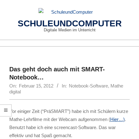
Skip
to
content
SCHULEUNDCOMPUTER
Digitale Medien im Unterricht
Primary
Navigation
Menu
Das geht doch auch mit SMART-
Notebook…
On:
Februar 15, 2012
In:
Notebook-Software
,
Mathe
digital
Vor einiger Zeit (“PräSMART”) habe ich mit Schülern kurze
Mathe-Lehrfilme mit der Webcam aufgenommen (
Hier…)
.
Benutzt habe ich eine screencast-Software. Das war
effektiv und hat Spaß gemacht.