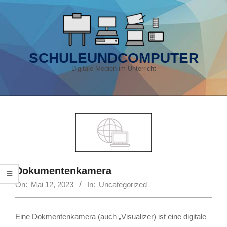
Skip
to
content
SCHULEUNDCOMPUTER
Digitale Medien im Unterricht
Primary
Navigation
Menu
Dokumentenkamera
On:
Mai 12, 2023
In:
Uncategorized
Eine Dokmentenkamera (auch „Visualizer) ist eine digitale