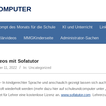
OMPUTER
ompt des Monats für die Schule
KI und Unterricht
Lin
lärvideos
MMGKinderseite
Administrator-Sachen
eos mit Sofatutor
r 11, 2022
In:
Uncategorized
– In kindgerechter Sprache und anschaulich gezeigt lassen sich auch 
 oft wiederholt werden (mehr dazu hier auf schuleundcomputer unter „
tet für Lehrer eine kostenlose Lizenz an.
www.sofatutor.com
Lehrerzu