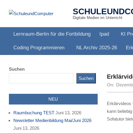
Skip
SCHULEUNDC
to
Digitale Medien im Unterricht
content
Lernraum-Berlin für die Fortbildung
Ipad
KI Pr
Primary
Coding Programmieren
NL Archiv 2025-26
Erk
Navigation
Menu
Suchen
Erklärvid
Suchen
On:
Dezembe
NEU
Erklärvideos 
kann beliebig
Raumbuchung TEST
Juni 13, 2026
Sofatutor bie
Newsletter Medienbildung Mai/Juni 2026
Juni 13, 2026