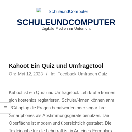
Skip
to
content
SCHULEUNDCOMPUTER
Digitale Medien im Unterricht
Primary
Navigation
Menu
Kahoot Ein Quiz und Umfragetool
On:
Mai 12, 2023
In:
Feedback Umfragen Quiz
Kahoot ist ein Quiz und Umfragetool. Lehrkräfte können
sich kostenlos registrieren. Schüler/-innen können anm
PC/Laptop die Fragen benatworten oder sogar ihre
Smartphones als Abstimmungsgeräte benutzen. Die
Oberfläche ist modern und übersichtlich gestaltet. Die
Texteingabe für die Lehrkraft ist in Art eines Formulars