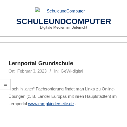
Skip
to
content
SCHULEUNDCOMPUTER
Digitale Medien im Unterricht
Primary
Navigation
Menu
Lernportal Grundschule
On:
Februar 3, 2023
In:
GeWi-digital
Noch in „alter“ Fachsortierung findet man Links zu Online-
Übungen (z. B. Länder Europas mit ihren Hauptstädten) im
Lernportal
www.mmgkinderseite.de
.
2023-