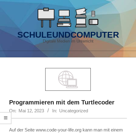
Skip
to
content
SCHULEUNDCOMPUTER
Digitale Medien im Unterricht
Primary
Navigation
Menu
Programmieren mit dem Turtlecoder
On:
Mai 12, 2023
In:
Uncategorized
Auf der Seite www.code-your-life.org kann man mit einem