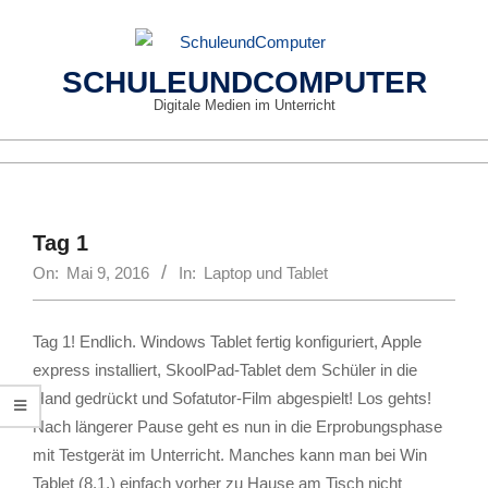
Skip
to
content
SCHULEUNDCOMPUTER
Digitale Medien im Unterricht
Primary
Navigation
Menu
Tag 1
On:
Mai 9, 2016
In:
Laptop und Tablet
Tag 1! Endlich. Windows Tablet fertig konfiguriert, Apple
express installiert, SkoolPad-Tablet dem Schüler in die
Hand gedrückt und Sofatutor-Film abgespielt! Los gehts!
Nach längerer Pause geht es nun in die Erprobungsphase
mit Testgerät im Unterricht. Manches kann man bei Win
Tablet (8.1.) einfach vorher zu Hause am Tisch nicht