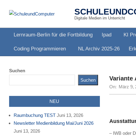
Skip
SCHULEUNDC
to
Digitale Medien im Unterricht
content
Lernraum-Berlin für die Fortbildung
Ipad
KI Pr
Primary
Coding Programmieren
NL Archiv 2025-26
Erk
Navigation
Menu
Suchen
Variante 
Suchen
On:
März 9, 
NEU
Raumbuchung TEST
Juni 13, 2026
Ausstattu
Newsletter Medienbildung Mai/Juni 2026
Juni 13, 2026
– IWB oder Di