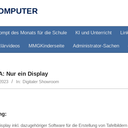
OMPUTER
ompt des Monats für die Schule
KI und Unterricht
Lin
lärvideos
MMGKinderseite
Administrator-Sachen
A: Nur ein Display
2023
In:
Digitaler Showroom
ng:
splay inkl. dazugehöriger Software für die Erstellung von Tafelbildern