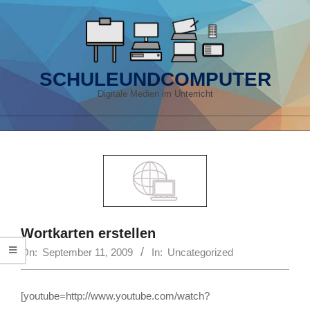
Skip
to
content
SCHULEUNDCOMPUTER
Digitale Medien im Unterricht
Primary
Navigation
Menu
Wortkarten erstellen
On:
September 11, 2009
In:
Uncategorized
[youtube=http://www.youtube.com/watch?