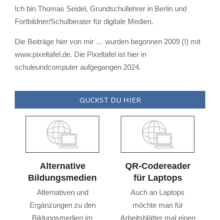
Ich bin Thomas Seidel, Grundschullehrer in Berlin und
Fortbildner/Schulberater für digitale Medien.
Die Beiträge hier von mir … wurden begonnen 2009 (!) mit
www.pixeltafel.de. Die Pixeltafel ist hier in
schuleundcomputer aufgegangen 2024.
GUCKST DU HIER
e
Alternative
QR-Codereader
Bildungsmedien
für Laptops
,
Alternativen und
Auch an Laptops
Ergänzungen zu den
möchte man für
U
Bildungsmedien im
Arbeitsblätter mal einen