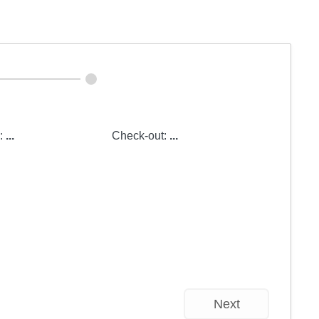
n:
...
Check-out:
...
Next