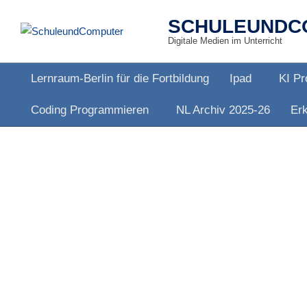
Skip
SCHULEUNDC
to
Digitale Medien im Unterricht
content
Lernraum-Berlin für die Fortbildung
Ipad
KI Pr
Primary
Coding Programmieren
NL Archiv 2025-26
Erk
Navigation
Menu