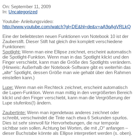
On:
September 11, 2009
In:
Uncategorized
Youtube- Anleitungsvideo:
http://www.youtube.com/watch?gl=DE&hl=de&v=aA9qAgVRLkQ
Eine der beliebtesten neuen Funktionen von Notebook 10 ist der
Zauberstift. Dieser Stift hat gleich drei komplett verschiedene
Funktionen:
Spotlight:
Wenn man eine Ellipse zeichnet, erscheint automatisch
die Spotlight-Funktion. Wenn man in das Spotlight klickt und den
Finger verschiebt, kann man die Größe des Spotlights verändern.
(Hinweis: Außerhalb der Notebook-Software gibt es weiterhin das
„alte“ Spotlight, dessen Größe man wie gehabt über den Rahmen
einstellen kann.)
Lupe:
Wenn man ein Rechteck zeichnet, erscheint automatisch
die Lupen-Funktion. Wenn man mittig in den vergrößerten Bereich
klickt und den Finger verschiebt, kann man die Vergrößerung der
Lupe stufenlos(!) ändern.
Zaubertinte:
Wenn man irgendetwas anderes zeichnet oder
schreibt, verschwindet die Tinte nach etwa 6 Sekunden spurlos.
Dies ist sehr sinnvoll für Hervorhebungen, die nur temporär
sichtbar sein sollen. Achtung bei Worten, die mit „O“ anfangen –
dieser Buchstabe könnte als Ellipse interpretiert werden (s. oben).