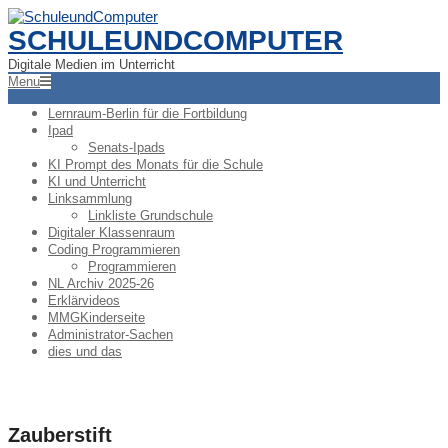
Skip
to
SCHULEUNDCOMPUTER
content
Digitale Medien im Unterricht
Primary
Menu
Navigation
Menu
Lernraum-Berlin für die Fortbildung
Ipad
Senats-Ipads
KI Prompt des Monats für die Schule
KI und Unterricht
Linksammlung
Linkliste Grundschule
Digitaler Klassenraum
Coding Programmieren
Programmieren
NL Archiv 2025-26
Erklärvideos
MMGKinderseite
Administrator-Sachen
dies und das
Zauberstift