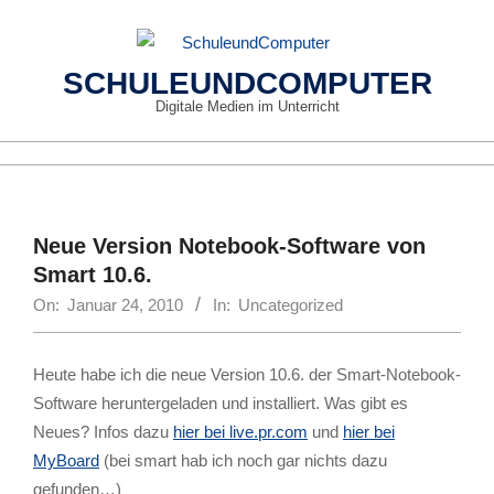
Skip
to
content
SCHULEUNDCOMPUTER
Digitale Medien im Unterricht
Primary
Navigation
Menu
Neue Version Notebook-Software von
Smart 10.6.
On:
Januar 24, 2010
In:
Uncategorized
Heute habe ich die neue Version 10.6. der Smart-Notebook-
Software heruntergeladen und installiert. Was gibt es
Neues? Infos dazu
hier bei live.pr.com
und
hier bei
MyBoard
(bei smart hab ich noch gar nichts dazu
gefunden…)