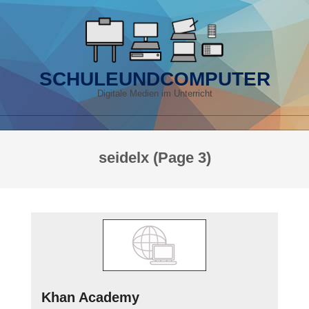
Skip
to
content
SCHULEUNDCOMPUTER
Digitale Medien im Unterricht
Primary
seidelx
(Page 3)
Navigation
Menu
Khan Academy