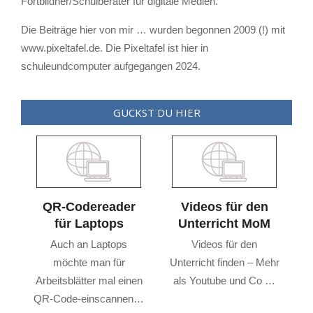
Fortbildner/Schulberater für digitale Medien.
Die Beiträge hier von mir … wurden begonnen 2009 (!) mit
www.pixeltafel.de. Die Pixeltafel ist hier in
schuleundcomputer aufgegangen 2024.
GUCKST DU HIER
QR-Codereader
Videos für den
n
für Laptops
Unterricht MoM
Auch an Laptops
Videos für den
D
n
möchte man für
Unterricht finden – Mehr
Arbeitsblätter mal einen
als Youtube und Co …
c
QR-Code-einscannen…